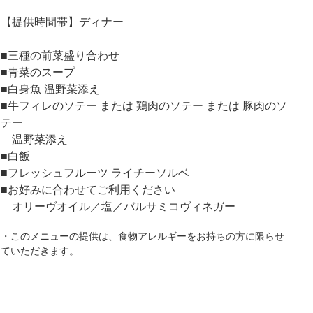
【提供時間帯】ディナー
■三種の前菜盛り合わせ
■青菜のスープ
■白身魚 温野菜添え
■牛フィレのソテー または 鶏肉のソテー または 豚肉のソ
テー
温野菜添え
■白飯
■フレッシュフルーツ ライチーソルベ
■お好みに合わせてご利用ください
オリーヴオイル／塩／バルサミコヴィネガー
・このメニューの提供は、食物アレルギーをお持ちの方に限らせ
ていただきます。