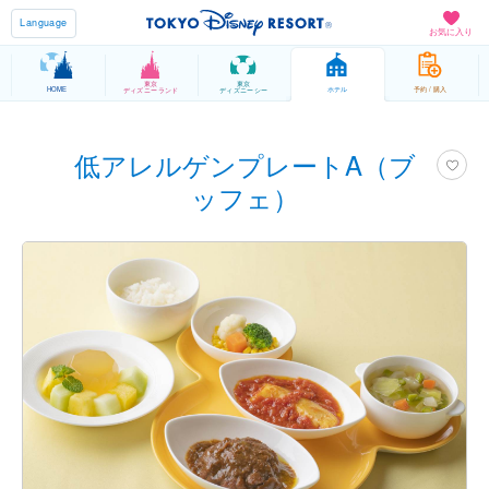
Language
お気に入り
東京
東京
HOME
ホテル
予約 / 購入
ディズニーランド
ディズニーシー
低アレルゲンプレートA（ブ
ッフェ）