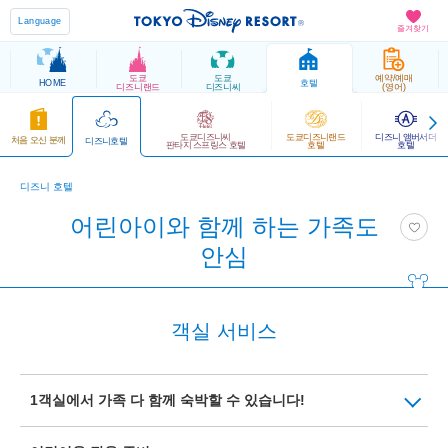
Language
즐겨찾기
도쿄
도쿄
예약/예매
HOME
호텔
디즈니랜드
디즈니씨
(영어)
도쿄디즈니씨
도쿄디즈니랜드
디즈니 앰버서더
처음 오신 분께
디즈니호텔
판타지 스프링스 호텔
호텔
호텔
디즈니 호텔
어린아이와 함께 하는 가족도
안심
객실 서비스
1객실에서 가족 다 함께 숙박할 수 있습니다!