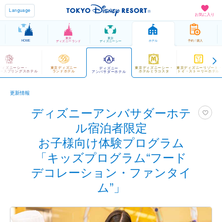
Language
お気に入り
東京
東京
HOME
ホテル
予約 / 購入
ディズニーランド
ディズニーシー
ディズニーシー・
東京ディズニー
東京ディズニーシー・
東京ディズニーリゾート
ディズニー
ースプリングスホテル
ランドホテル
ホテルミラコスタ
トイ・ストーリーホテル
アンバサダーホテル
更新情報
ディズニーアンバサダーホテ
ル宿泊者限定
お子様向け体験プログラム
「キッズプログラム“フード
デコレーション・ファンタイ
ム”」