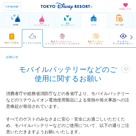
Language
お気に入り
東京
東京
HOME
ホテル
予約 / 購入
ディズニーランド
ディズニーシー
東京ディズニーシー・
東京ディズニー
ディズニー
初めての宿泊
ディズニーホテル
ファンタジースプリングスホテル
ランドホテル
アンバサダーホテル
お知らせ
モバイルバッテリーなどのご
使用に関するお願い
消費者庁や総務省消防庁などの各省庁より、モバイルバッテリー
などのリチウムイオン電池使用製品による発熱や発火事故への注
意喚起が発信されています。
すべてのゲストのみなさまに安心・安全にお過ごしいただくた
め、モバイルバッテリーなどのご使用について、以下の通りご注
意いただきますようお願いいたします。