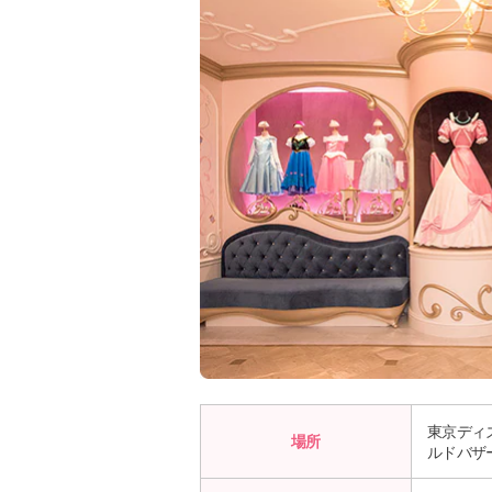
東京ディ
場所
ルドバザ