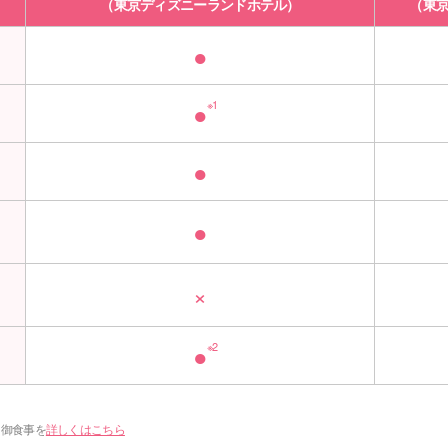
（東京ディズニーランドホテル）
（東
●
●
※1
●
●
×
●
※2
に御食事を
詳しくはこちら