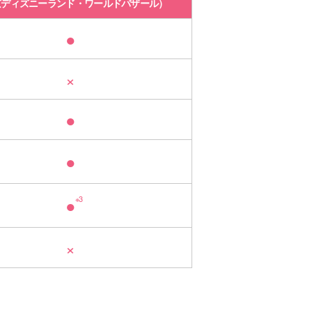
京ディズニーランド・ワールドバザール）
●
×
●
●
●
※3
×