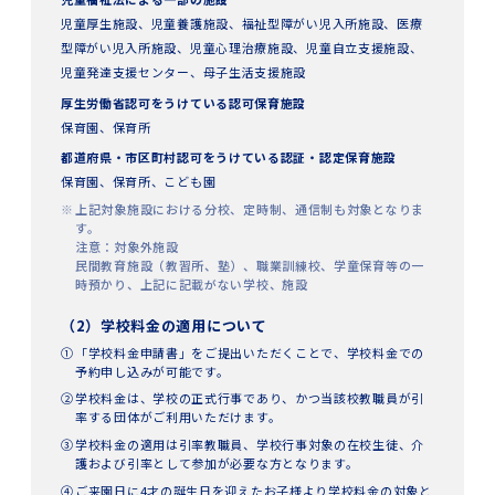
児童厚生施設、児童養護施設、福祉型障がい児入所施設、医療
型障がい児入所施設、児童心理治療施設、児童自立支援施設、
児童発達支援センター、母子生活支援施設
厚生労働省認可をうけている認可保育施設
保育園、保育所
都道府県・市区町村認可をうけている認証・認定保育施設
保育園、保育所、こども園
上記対象施設における分校、定時制、通信制も対象となりま
す。
注意：対象外施設
民間教育施設（教習所、塾）、職業訓練校、学童保育等の一
時預かり、上記に記載がない学校、施設
（2）学校料金の適用について
「学校料金申請書」をご提出いただくことで、学校料金での
予約申し込みが可能です。
学校料金は、学校の正式行事であり、かつ当該校教職員が引
率する団体がご利用いただけます。
学校料金の適用は引率教職員、学校行事対象の在校生徒、介
護および引率として参加が必要な方となります。
ご来園日に4才の誕生日を迎えたお子様より学校料金の対象と