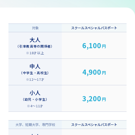
スクールスペシャルパスポート
料金
対象
スクールスペシャルパスポート
メールでのお申し込み方法
大人
販売カレンダー
6,100
円
（引率教員等の関係者）
※18才以上
よくあるご質問
中人
4,900
円
対象について
（中学生・高校生）
※12～17才
料金について
小人
来園について
3,200
円
（幼児・小学生）
※4～11才
大学、短期大学、専門学校
スクールスペシャルパスポート