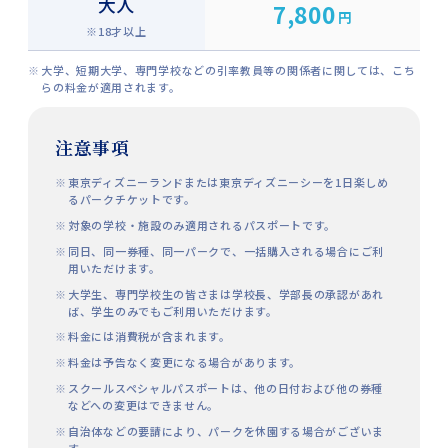
大人
7,800
円
※18才以上
大学、短期大学、専門学校などの引率教員等の関係者に関しては、こち
らの料金が適用されます。
注意事項
東京ディズニーランドまたは東京ディズニーシーを1日楽しめ
るパークチケットです。
対象の学校・施設のみ適用されるパスポートです。
同日、同一券種、同一パークで、一括購入される場合にご利
用いただけます。
大学生、専門学校生の皆さまは学校長、学部長の承認があれ
ば、学生のみでもご利用いただけます。
料金には消費税が含まれます。
料金は予告なく変更になる場合があります。
スクールスペシャルパスポートは、他の日付および他の券種
などへの変更はできません。
自治体などの要請により、パークを休園する場合がございま
す。