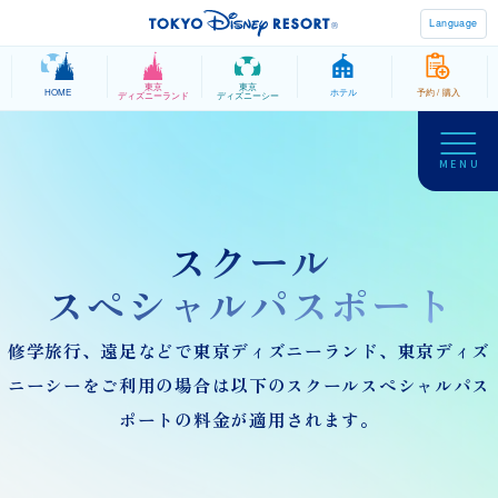
学
びの場としての
Language
東京ディズニーリゾート
東京
東京
HOME
ホテル
予約 / 購入
ディズニーランド
ディズニーシー
MENU
トップページ
学びのポイント
スクール
オプションプログラム
スペシャルパスポート
学習サポートツール
修学旅行、遠足などで東京ディズニーランド、
東京ディズ
教員用ガイド
ニーシーをご利用の場合は以下の
スクールスペシャルパス
障害のある方の引率について
ポートの料金が適用されます。
オプションプログラム
学習シート