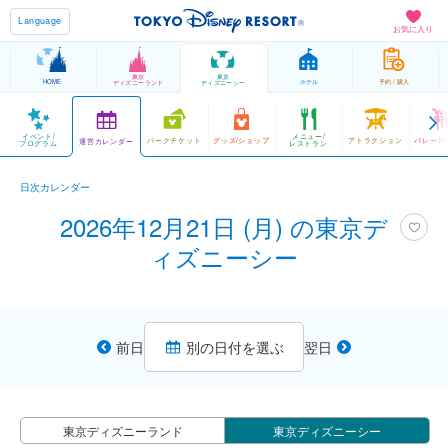
Language
お気に入り
東京
東京
HOME
ホテル
予約 / 購入
ディズニーランド
ディズニーシー
イベント/
メニュー/
パークチケット
グッズ/ショップ
アトラクション
パレード
運営カレンダー
プログラム
レストラン
日次カレンダー
2026年12月21日 (月) の東京デ
ィズニーシー
前日
別の日付を選ぶ
翌日
東京ディズニーランド
東京ディズニーシー