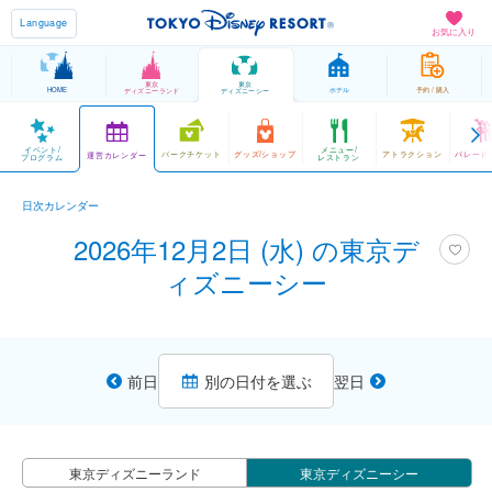
Language
お気に入り
東京
東京
HOME
ホテル
予約 / 購入
ディズニーランド
ディズニーシー
イベント/
メニュー/
パークチケット
グッズ/ショップ
アトラクション
パレード
運営カレンダー
プログラム
レストラン
日次カレンダー
2026年12月2日 (水) の東京デ
ィズニーシー
前日
別の日付を選ぶ
翌日
東京ディズニーランド
東京ディズニーシー