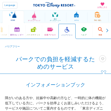
Language
お気に入り
東京
東京
HOME
ホテル
予約 / 購入
ディズニーランド
ディズニーシー
方ガイド
運営カレンダー
パークチケット
交通アクセス
ヘルプ
検索
バリアフリー
バリアフリー
パークでの負担を軽減するた
めのサービス
インフォメーションブック
障がいのある方や、妊娠中や高齢の方など、一時的に体の機能が
低下している方に、パークを効率よくお楽しみいただけるよう、
サービスや施設についてご案内するものです。 「東京ディズニ