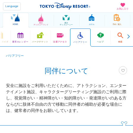
Language
お気に入り
東京
東京
HOME
ホテル
予約 / 購入
ディズニーランド
ディズニーシー
方ガイド
運営カレンダー
パークチケット
交通アクセス
ヘルプ
検索
バリアフリー
バリアフリー
同伴について
安全に施設をご利用いただくために、アトラクション、エンター
テイメント施設、キャラクターグリーティング施設のご利用に際
し、視覚障がい・精神障がい・知的障がい・発達障がいのある方
ならびに肢体不自由の方で移動に同伴者の補助が必要な場合に
は、健常者の同伴をお願いしています。