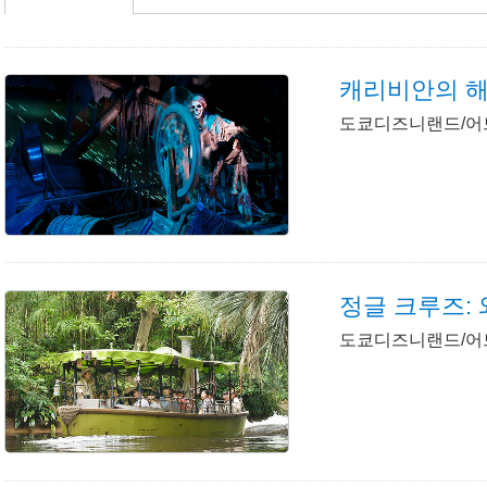
캐리비안의 
도쿄디즈니랜드/
정글 크루즈:
도쿄디즈니랜드/