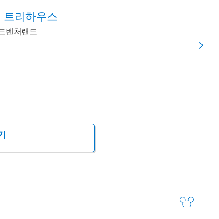
리 트리하우스
어드벤처랜드
기