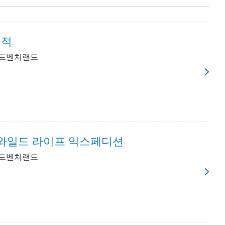
해적
어드벤처랜드
 와일드 라이프 익스페디션
어드벤처랜드