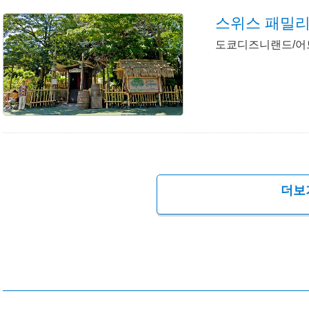
스위스 패밀
도쿄디즈니랜드/
더보