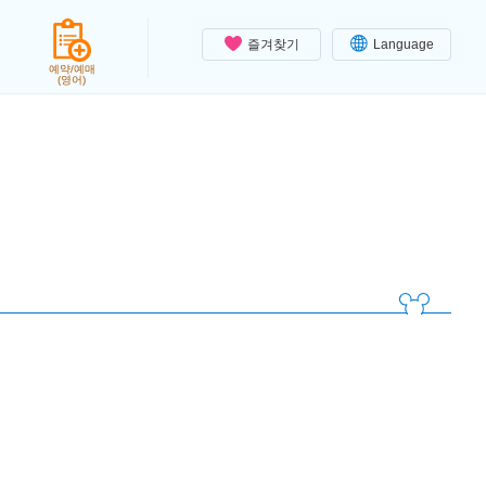
즐겨찾기
Language
예약/예매
(영어)
열