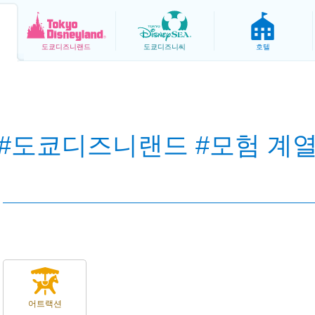
도쿄
디즈니랜드
도쿄
디즈니씨
호텔
#도쿄디즈니랜드 #모험 계
어트랙션