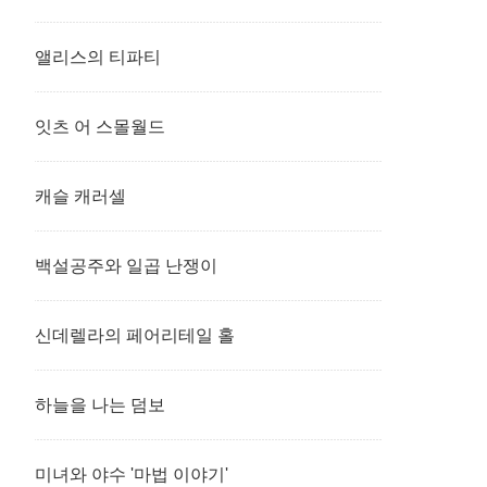
앨리스의 티파티
잇츠 어 스몰월드
캐슬 캐러셀
백설공주와 일곱 난쟁이
신데렐라의 페어리테일 홀
하늘을 나는 덤보
미녀와 야수 '마법 이야기'