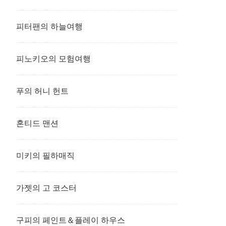
피터팬의 하늘여행
피노키오의 모험여행
푸의 허니 헌트
혼티드 맨션
미키의 필하매직
가젯의 고 코스터
구피의 페인트＆플레이 하우스