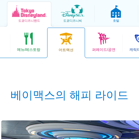
도쿄
디즈니랜드
도쿄
디즈니씨
호텔
메뉴/레스토랑
퍼레이드/공연
캐릭
어트랙션
베이맥스의 해피 라이드