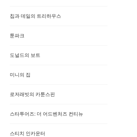
칩과 데일의 트리하우스
툰파크
도널드의 보트
미니의 집
로저래빗의 카툰스핀
스타투어즈: 더 어드벤처즈 컨티뉴
스티치 인카운터