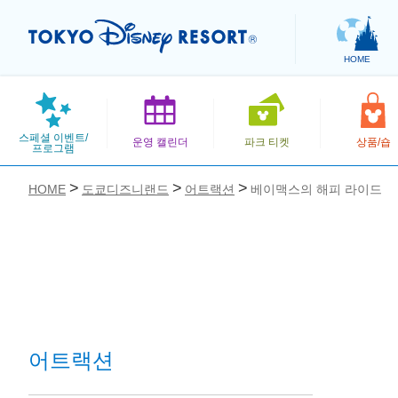
HOME
스페셜 이벤트/
운영 캘린더
파크 티켓
상품/숍
프로그램
HOME
도쿄디즈니랜드
어트랙션
베이맥스의 해피 라이드
お気に入り
어트랙션