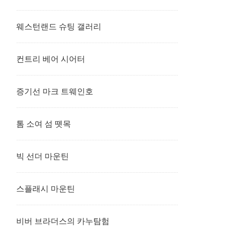
웨스턴랜드 슈팅 갤러리
컨트리 베어 시어터
증기선 마크 트웨인호
톰 소여 섬 뗏목
빅 선더 마운틴
스플래시 마운틴
비버 브라더스의 카누탐험