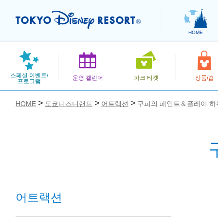
HOME
스페셜 이벤트/
운영 캘린더
파크 티켓
상품/숍
프로그램
HOME
도쿄디즈니랜드
어트랙션
구피의 페인트＆플레이 하
お気に入り
어트랙션