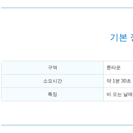
기본 
구역
툰타운
소요시간
약 1분 30초
특징
비 오는 날