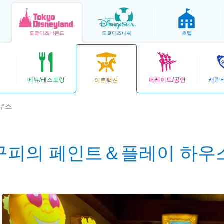
도쿄
디즈니랜드
도쿄
디즈니씨
호텔
메뉴/레스토랑
퍼레이드/공연
캐릭
어트랙션
우스
구피의 페인트＆플레이 하우