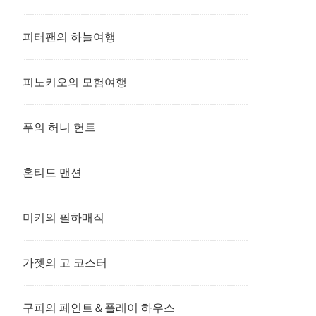
피터팬의 하늘여행
피노키오의 모험여행
푸의 허니 헌트
혼티드 맨션
미키의 필하매직
가젯의 고 코스터
구피의 페인트＆플레이 하우스