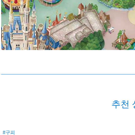
추천 
#구피