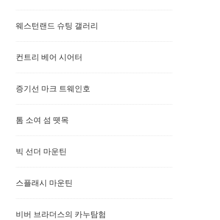
웨스턴랜드 슈팅 갤러리
컨트리 베어 시어터
증기선 마크 트웨인호
톰 소여 섬 뗏목
빅 선더 마운틴
스플래시 마운틴
비버 브라더스의 카누탐험