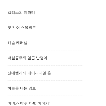
앨리스의 티파티
잇츠 어 스몰월드
캐슬 캐러셀
백설공주와 일곱 난쟁이
신데렐라의 페어리테일 홀
하늘을 나는 덤보
미녀와 야수 '마법 이야기'