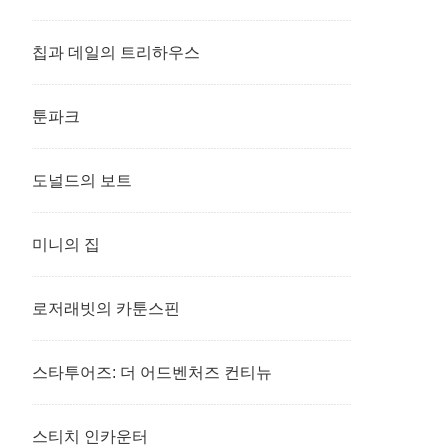
칩과 데일의 트리하우스
툰파크
도널드의 보트
미니의 집
로저래빗의 카툰스핀
스타투어즈: 더 어드벤처즈 컨티뉴
스티치 인카운터