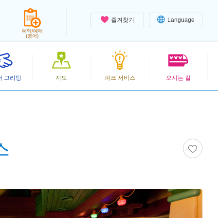
즐겨찾기
Language
예약/예매
(영어)
터 그리팅
지도
파크 서비스
오시는 길
스