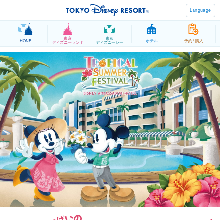
Language
東京
東京
HOME
ホテル
予約 / 購入
ディズニーランド
ディズニーシー