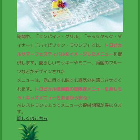
期間中、「エンパイア・グリル」「チックタック・ダ
イナー」「ハイピリオン・ラウンジ」では、
トロピカ
ルサマーフェスティバルをイメージしたメニュー
を提
供します。夏らしいミッキーやミニー、南国のフルー
ツなどがデザインされた
メニューは、見た目でも味でも夏気分を感じさせてく
れます。
トロピカル感満載の夏限定メニューを楽しも
う！キッズメニューもあるから安心！
※レストランによってメニューの提供期間が異なりま
す。
詳しくはこちら