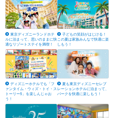
東京ディズニーランドホテ
子どもの笑顔がはじける！
ルに泊まって、思いのままに快
この夏は家族みんなで快適に楽
適なリゾートステイを満喫！
しもう！
ディズニーホテルでも「フ
夏も東京ディズニーセレブ
ァンタイム・ウィズ・トイ・ス
レーションホテルに泊まって、
トーリー5」を楽しんじゃお
パークを快適に楽しもう！
う！