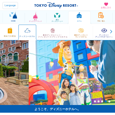
Language
お気に入り
東京
東京
HOME
ホテル
予約 / 購入
ディズニーランド
ディズニーシー
東京ディズニーシー・
東京ディズニー
ディズニー
初めての宿泊
ディズニーホテル
ファンタジースプリングスホテル
ランドホテル
アンバサダーホテル
ようこそ、ディズニーホテルへ。