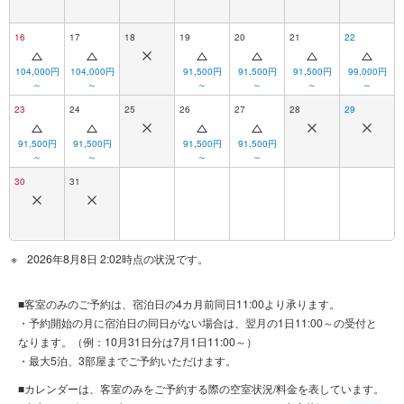
16
17
18
19
20
21
22
104,000円
104,000円
91,500円
91,500円
91,500円
99,000円
～
～
～
～
～
～
23
24
25
26
27
28
29
91,500円
91,500円
91,500円
91,500円
～
～
～
～
30
31
2026年8月8日 2:02時点の状況です。
■客室のみのご予約は、宿泊日の4カ月前同日11:00より承ります。
・予約開始の月に宿泊日の同日がない場合は、翌月の1日11:00～の受付と
なります。（例：10月31日分は7月1日11:00～）
・最大5泊、3部屋までご予約いただけます。
■カレンダーは、客室のみをご予約する際の空室状況/料金を表しています。