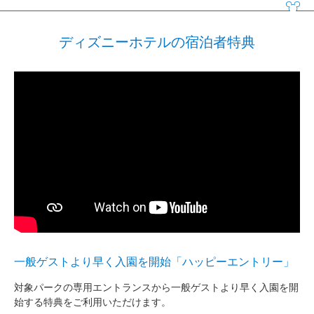
ディズニーホテルの宿泊者特典
ク
ホ
一般ゲストより早く入園を開始「ハッピーエントリー」
を
対象パークの専用エントランスから一般ゲストより早く入園を開
切れ
東
始する特典をご利用いただけます。
をご
て