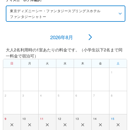
東京ディズニーシー・ファンタジースプリングス
ホテル
ファンタジーシャトー
東京ディズニーシー・ファンタジースプリングス
ホテル
ファンタジーシャトー
2026年8月
大人2名利用時の1室あたりの料金です。（小学生以下2名まで同
東京ディズニーランドホテル
一料金で宿泊可）
日
月
火
水
木
金
土
ディズニーアンバサダーホテル
1
東京ディズニーシー・ホテルミラコスタ
2
3
4
5
6
7
8
東京ディズニーリゾート・トイ・ストーリーホテル
東京ディズニーセレブレーションホテル
9
10
11
12
13
14
15