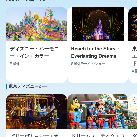
ディズニー・ハーモニ
Reach for the Stars：
東
ー・イン・カラー
Everlasting Dreams
エ
ド
屋外
屋外
ナイトショー
東京ディズニーシー
ビリーヴ！～シー・オ
ドリームス・テイク・フ
ダ