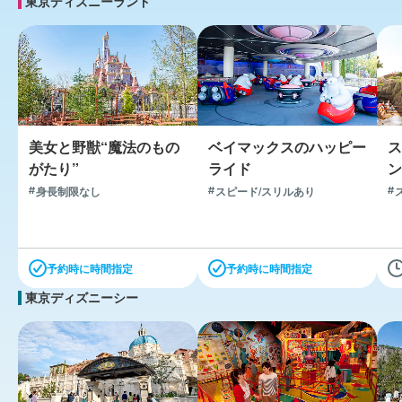
東京ディズニーランド
1-3枚
※ホテルレストランは1予約あたりに付帯する枚数で
す。
※2日目の朝食は必須となります。
選べるレストランを見る
美女と野獣“魔法のもの
ベイマックスのハッピー
ス
オリジナルグッズ引換券
がたり”
ライド
ン
1枚
身長制限なし
スピード/スリルあり
フリードリンク券
1枚
予約時に時間指定
予約時に時間指定
東京ディズニーシー
ポップコーンバケット引換券
1枚
※1部屋あたりに付帯する枚数です。