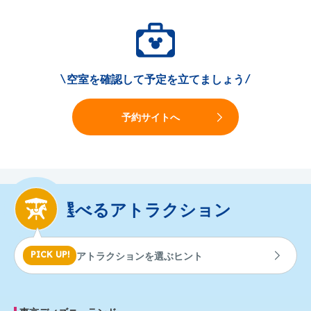
東京ディズニーリゾート・バケーションパッケージ ガイド
アトラクション利用券
標識・約款
旅行条件書（取引条件書）
未成年の旅行参加に関する同意書
2枚
特定商取引法に基づく表示
東京ディズニーランド
空室を確認して予定を立てましょう
\
/
3枚
東京ディズニーシー
予約サイトへ
選べるアトラクションを見る
ショー鑑賞券
1枚
東京ディズニーランド
選べるアトラクション
1枚
東京ディズニーシー
選べるパレード/ショーを見る
アトラクションを選ぶヒント
PICK UP!
レストラン利用券