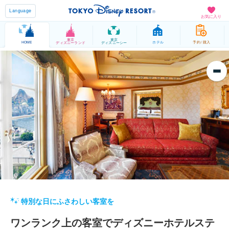
Language
お気に入り
東京
東京
HOME
ホテル
予約 / 購入
ディズニーランド
ディズニーシー
TOP
バケーションパッケージとは？
特別な日にふさわしい客室を
Your Story
ワンランク上の客室でディズニーホテルステ