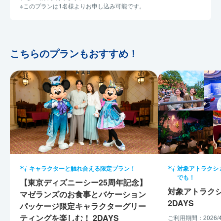
※このプランは1名様よりお申し込み可能です。
こちらのプランもおすすめ！
キャラクターと触れ合える限定プラン！
対象アトラクシ
でも！
【東京ディズニーシー25周年記念】
対象アトラク
マゼランズのお食事とバケーション
2DAYS
パッケージ限定キャラクターグリー
ティングを楽しむ！ 2DAYS
ご利用期間：2026/4/