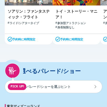
ソアリン：ファンタステ
トイ・ストーリー・マニ
ア
ィック・フライト
ア！
ン
ライド/シアタータイプ
参加型アトラクション
身長制限なし
予約時に時間指定
予約時に時間指定
選べるパレード/ショー
パレード/ショーを選ぶヒント
PICK UP!
東京ディズニーランド