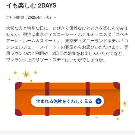
イも楽しむ 2DAYS
プラン一覧
ご利用期間：2025/4/1（火）～
よくあるご質問
大切な方と特別な日に、とびきり優雅なひとときを楽しんでみま
せんか。宿泊は東京ディズニーシー・ホテルミラコスタ「スペチ
アーレ・ルーム＆スイート」、東京ディズニーランドホテル「コ
ンシェルジュ」「スイート」の客室からお選びいただけます。専
Plan Finder
用ラウンジのご利用や、2日目の朝食をお楽しみいただくなど、
ワンランク上のリゾートステイはいかがでしょうか。
あなたにぴったりなプランを
見つけよう！
\
/
含まれる体験をくわしく見る
予約サイトへ
パークチケット
1枚
東京ディズニーランド
1枚
東京ディズニーシー
各体験の詳しい利用方法はこちら