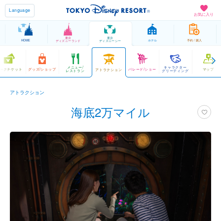
Language
お気に入り
東京
東京
HOME
ホテル
予約 / 購入
ディズニーランド
ディズニーシー
メニュー/
キャラクター
ークチケット
グッズ/ショップ
パレード/ショー
マップ
アトラクション
レストラン
グリーティング
アトラクション
海底2万マイル