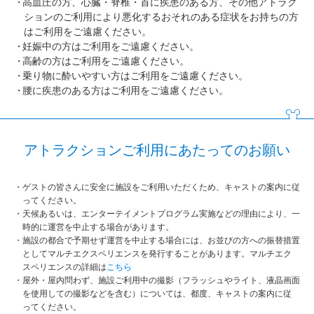
高血圧の方、心臓・脊椎・首に疾患のある方、その他アトラク
ションのご利用により悪化するおそれのある症状をお持ちの方
はご利用をご遠慮ください。
妊娠中の方はご利用をご遠慮ください。
高齢の方はご利用をご遠慮ください。
乗り物に酔いやすい方はご利用をご遠慮ください。
腰に疾患のある方はご利用をご遠慮ください。
アトラクションご利用にあたってのお願い
ゲストの皆さんに安全に施設をご利用いただくため、キャストの案内に従
ってください。
天候あるいは、エンターテイメントプログラム実施などの理由により、一
時的に運営を中止する場合があります。
施設の都合で予期せず運営を中止する場合には、お並びの方への振替措置
としてマルチエクスペリエンスを発行することがあります。マルチエク
スペリエンスの詳細は
こちら
屋外・屋内問わず、施設ご利用中の撮影（フラッシュやライト、液晶画面
を使用しての撮影などを含む）については、都度、キャストの案内に従
ってください。