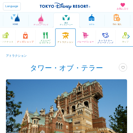
Language
お気に入り
東京
東京
HOME
ホテル
予約 / 購入
ディズニーランド
ディズニーシー
メニュー/
キャラクター
ークチケット
グッズ/ショップ
パレード/ショー
マップ
アトラクション
レストラン
グリーティング
アトラクション
タワー・オブ・テラー