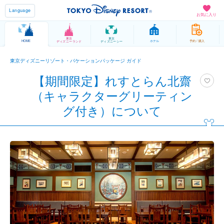
Language
お気に入り
東京
東京
HOME
ホテル
予約 / 購入
ディズニーランド
ディズニーシー
東京ディズニーリゾート・バケーションパッケージ ガイド
【期間限定】れすとらん北齋
（キャラクターグリーティン
グ付き）について