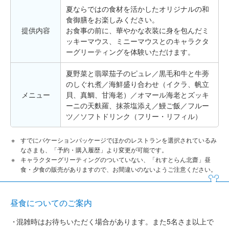
夏ならではの食材を活かしたオリジナルの和
食御膳をお楽しみください。
提供内容
お食事の前に、華やかな衣装に身を包んだミ
ッキーマウス、ミニーマウスとのキャラクタ
ーグリーティングを体験いただけます。
夏野菜と翡翠茄子のピュレ／黒毛和牛と牛蒡
のしぐれ煮／海鮮盛り合わせ（イクラ、帆立
メニュー
貝、真鯛、甘海老）／オマール海老とズッキ
ーニの天麩羅、抹茶塩添え／鰻ご飯／フルー
ツ／ソフトドリンク（フリー・リフィル）
すでにバケーションパッケージでほかのレストランを選択されているみ
なさまも、「予約・購入履歴」より変更が可能です。
キャラクターグリーティングのついていない、「れすとらん北齋」昼
食・夕食の販売がありますので、お間違いのないようご注意ください。
昼食についてのご案内
混雑時はお待ちいただく場合があります。また5名さま以上で