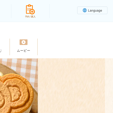
Language
予約 / 購入
む
ムービー