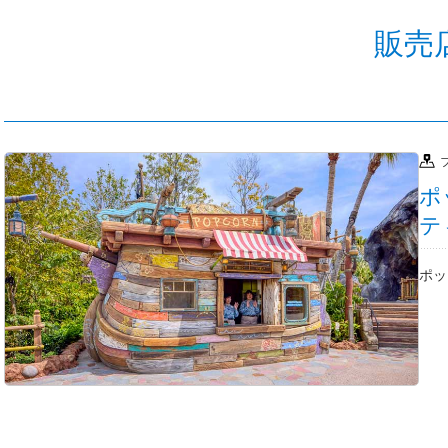
販売
ポ
テ
ポッ