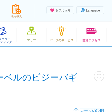
お気に入り
Language
予約 / 購入
ラクター
マップ
パークのサービス
交通アクセス
ティング
ーベルのビジーバギ
マークの説明