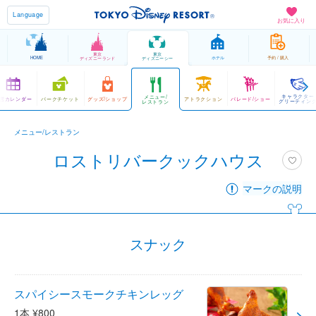
Language
お気に入り
東京
東京
HOME
ホテル
予約 / 購入
ディズニーランド
ディズニーシー
キャラクター
メニュー/
営カレンダー
パークチケット
グッズ/ショップ
アトラクション
パレード/ショー
グリーティン
レストラン
メニュー/レストラン
ロストリバークックハウス
マークの説明
スナック
スパイシースモークチキンレッグ
1本 ¥800