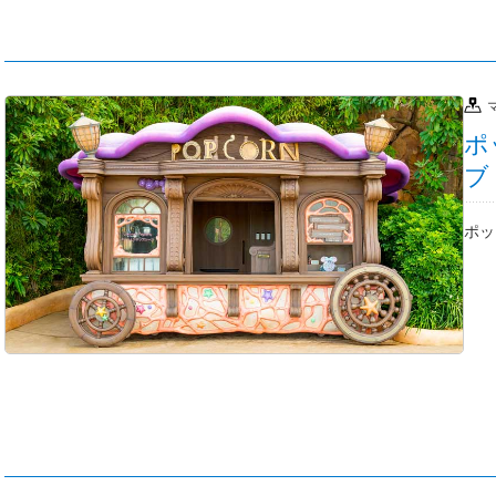
ポ
ブ
ポッ