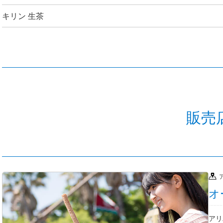
キリン 生茶
販売
オ
アリ