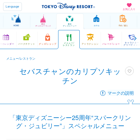
Language
お気に入り
東京
東京
HOME
ホテル
予約 / 購入
ディズニーランド
ディズニーシー
キャラクター
メニュー/
営カレンダー
パークチケット
グッズ/ショップ
アトラクション
パレード/ショー
グリーティン
レストラン
メニュー/レストラン
セバスチャンのカリプソキッ
チン
マークの説明
「東京ディズニーシー25周年“スパークリン
グ・ジュビリー”」スペシャルメニュー