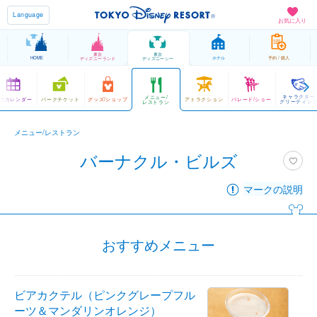
Language
お気に入り
東京
東京
HOME
ホテル
予約 / 購入
ディズニーランド
ディズニーシー
キャラクター
メニュー/
営カレンダー
パークチケット
グッズ/ショップ
アトラクション
パレード/ショー
グリーティン
レストラン
メニュー/レストラン
バーナクル・ビルズ
マークの説明
おすすめメニュー
ビアカクテル（ピンクグレープフル
ーツ＆マンダリンオレンジ）