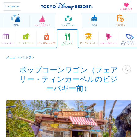
Language
お気に入り
東京
東京
HOME
ホテル
予約 / 購入
ディズニーランド
ディズニーシー
キャラクター
メニュー/
営カレンダー
パークチケット
グッズ/ショップ
アトラクション
パレード/ショー
グリーティン
レストラン
メニュー/レストラン
ポップコーンワゴン（フェア
リー・ティンカーベルのビジ
ーバギー前）