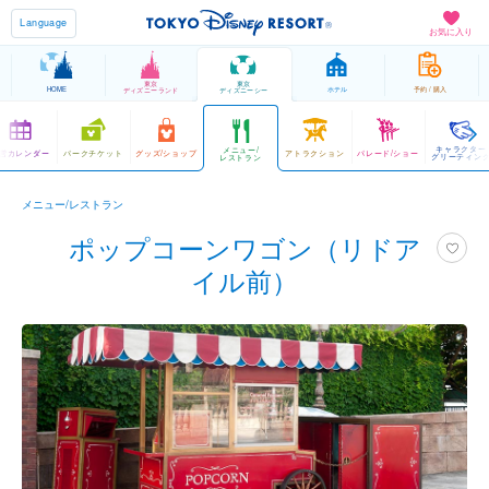
Language
お気に入り
東京
東京
HOME
ホテル
予約 / 購入
ディズニーランド
ディズニーシー
キャラクター
メニュー/
営カレンダー
パークチケット
グッズ/ショップ
アトラクション
パレード/ショー
グリーティン
レストラン
メニュー/レストラン
ポップコーンワゴン（リドア
イル前）