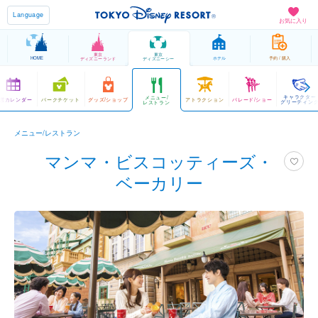
Language
お気に入り
東京
東京
HOME
ホテル
予約 / 購入
ディズニーランド
ディズニーシー
キャラクター
メニュー/
営カレンダー
パークチケット
グッズ/ショップ
アトラクション
パレード/ショー
グリーティン
レストラン
メニュー/レストラン
マンマ・ビスコッティーズ・
ベーカリー