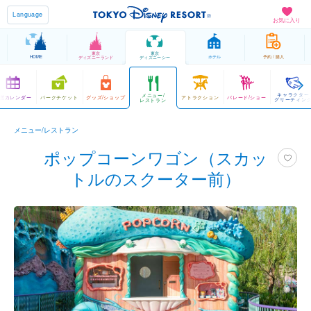
Language
お気に入り
東京
東京
HOME
ホテル
予約 / 購入
ディズニーランド
ディズニーシー
キャラクター
メニュー/
営カレンダー
パークチケット
グッズ/ショップ
アトラクション
パレード/ショー
グリーティン
レストラン
メニュー/レストラン
ポップコーンワゴン（スカッ
トルのスクーター前）