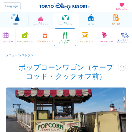
Language
お気に入り
東京
東京
HOME
ホテル
予約 / 購入
ディズニーランド
ディズニーシー
キャラクター
メニュー/
営カレンダー
パークチケット
グッズ/ショップ
アトラクション
パレード/ショー
グリーティン
レストラン
メニュー/レストラン
ポップコーンワゴン（ケープ
コッド・クックオフ前）