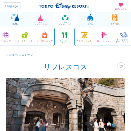
Language
お気に入り
東京
東京
HOME
ホテル
予約 / 購入
ディズニーランド
ディズニーシー
キャラクター
メニュー/
営カレンダー
パークチケット
グッズ/ショップ
アトラクション
パレード/ショー
グリーティン
レストラン
メニュー/レストラン
リフレスコス