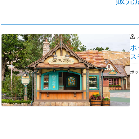
ポ
ス
ポッ