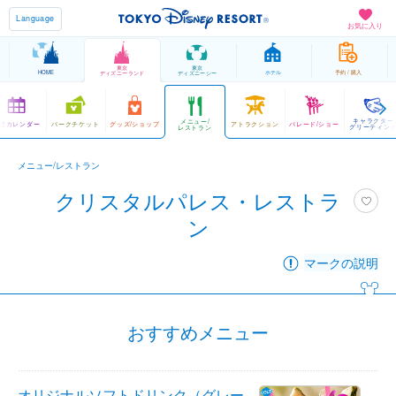
Language
お気に入り
東京
東京
HOME
ホテル
予約 / 購入
ディズニーランド
ディズニーシー
キャラクター
メニュー/
営カレンダー
パークチケット
グッズ/ショップ
アトラクション
パレード/ショー
グリーティン
レストラン
メニュー/レストラン
クリスタルパレス・レストラ
ン
マークの説明
おすすめメニュー
オリジナルソフトドリンク（グレー