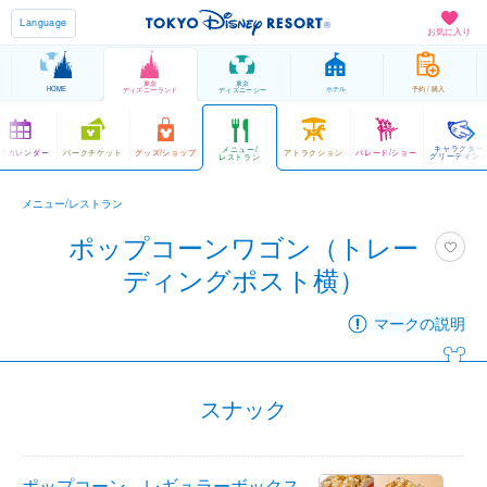
Language
お気に入り
東京
東京
HOME
ホテル
予約 / 購入
ディズニーランド
ディズニーシー
キャラクター
メニュー/
営カレンダー
パークチケット
グッズ/ショップ
アトラクション
パレード/ショー
グリーティン
レストラン
メニュー/レストラン
ポップコーンワゴン（トレー
ディングポスト横）
マークの説明
スナック
ポップコーン、レギュラーボックス