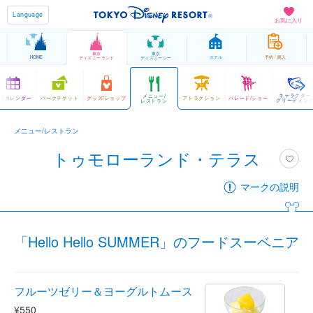
Language
お気に入り
東京
東京
HOME
ホテル
予約 / 購入
ディズニーランド
ディズニーシー
キャラクター
メニュー/
営カレンダー
パークチケット
グッズ/ショップ
アトラクション
パレード/ショー
グリーティン
レストラン
メニュー/レストラン
トゥモローランド・テラス
マークの説明
「Hello Hello SUMMER」のフードスーベニア
フルーツゼリー＆ヨーグルトムース
¥550