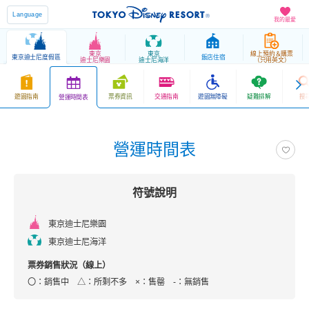
Language
我的最愛
東京
東京
線上預約＆購票
東京迪士尼度假區
飯店住宿
迪士尼樂園
迪士尼海洋
（只用英文）
遊園指南
票券資訊
交通指南
遊園無障礙
疑難排解
搜
營運時間表
營運時間表
符號說明
東京迪士尼樂園
東京迪士尼海洋
票券銷售狀況（線上）
〇：銷售中 △：所剩不多
×：售罄
‐：無銷售