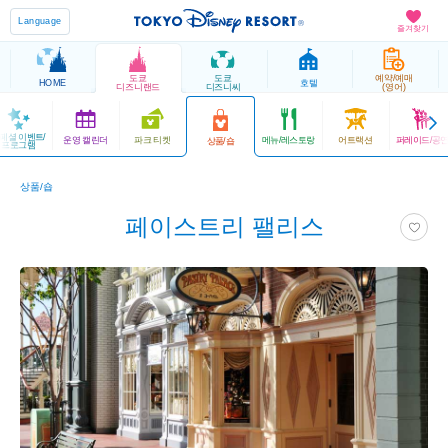
Language
즐겨찾기
도쿄
도쿄
예약/예매
HOME
호텔
디즈니랜드
디즈니씨
(영어)
페셜 이벤트/
운영 캘린더
파크 티켓
메뉴/레스토랑
어트랙션
퍼레이드/공
상품/숍
프로그램
상품/숍
페이스트리 팰리스