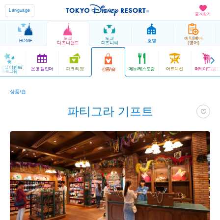
Language
즐겨찾기
도쿄
도쿄
예약/예매
HOME
호텔
디즈니랜드
디즈니씨
(영어)
페셜 이벤트/
운영 캘린더
파크 티켓
메뉴/레스토랑
어트랙션
퍼레이드/공
상품/숍
프로그램
상품/숍
파티그라 기프트