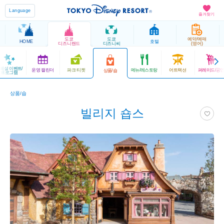
Language
즐겨찾기
도쿄
도쿄
예약/예매
HOME
호텔
디즈니랜드
디즈니씨
(영어)
페셜 이벤트/
운영 캘린더
파크 티켓
메뉴/레스토랑
어트랙션
퍼레이드/공
상품/숍
프로그램
상품/숍
빌리지 숍스