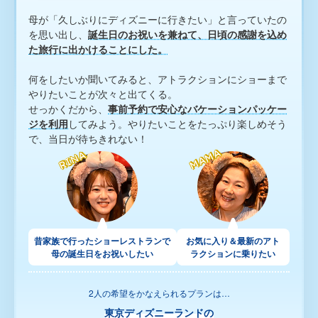
東京ディズニーリゾート・バケーションパッケージ ガイド
母が「久しぶりにディズニーに行きたい」と言っていたの
を思い出し、
誕生日のお祝いを兼ねて、日頃の感謝を込め
た旅行に出かけることにした。
標識・約款
旅行条件書（取引条件書）
未成年の旅行参加に関する同意書
特定商取引法に基づく表示
何をしたいか聞いてみると、アトラクションにショーまで
やりたいことが次々と出てくる。
せっかくだから、
事前予約で安心なバケーションパッケー
ジを利用
してみよう。やりたいことをたっぷり楽しめそう
で、当日が待ちきれない！
MAMA
MAMA
RINA
RINA
昔家族で行ったショーレストランで
お気に入り＆最新のアト
母の誕生日をお祝いしたい
ラクションに乗りたい
2人の希望をかなえられるプランは…
東京ディズニーランドの