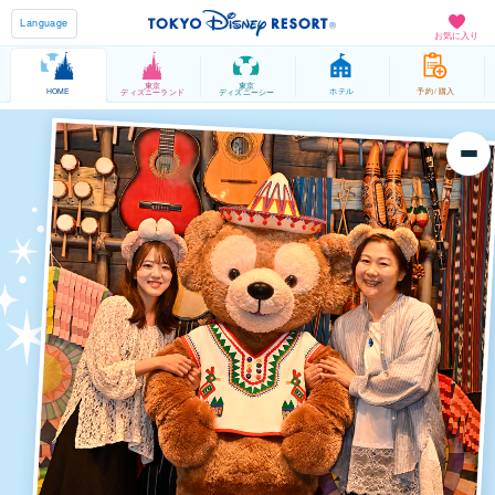
Language
お気に入り
東京
東京
HOME
ホテル
予約 / 購入
ディズニーランド
ディズニーシー
TOP
バケーションパッケージとは？
Your Story