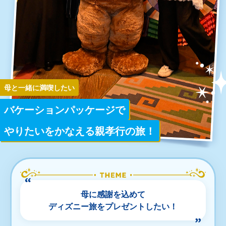
プラン一覧
よくあるご質問
母と一緒に満喫したい
Plan Finder
あなたにぴったりなプランを
バケーションパッケージで
見つけよう！
やりたいをかなえる親孝行の旅！
\
/
予約サイトへ
母に感謝を込めて
ディズニー旅をプレゼントしたい！
各体験の詳しい利用方法はこちら