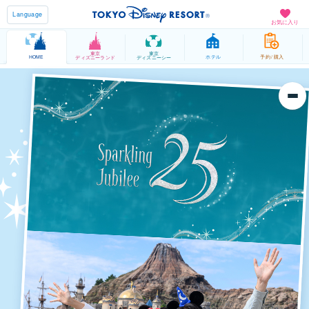
Language
お気に入り
東京
東京
HOME
ホテル
予約 / 購入
ディズニーランド
ディズニーシー
TOP
バケーションパッケージとは？
Your Story