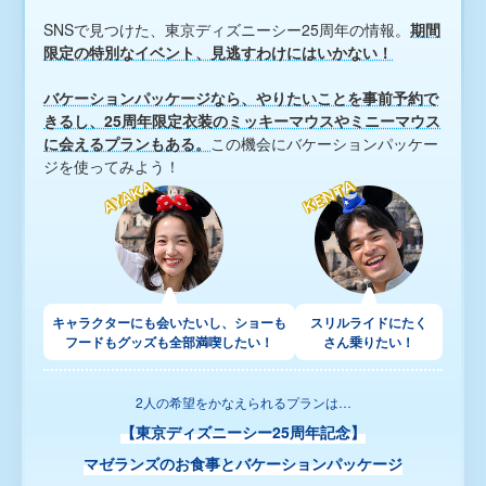
東京ディズニーリゾート・バケーションパッケージ ガイド
SNSで見つけた、東京ディズニーシー25周年の情報。
期間
限定の特別なイベント、見逃すわけにはいかない！
標識・約款
旅行条件書（取引条件書）
未成年の旅行参加に関する同意書
特定商取引法に基づく表示
バケーションパッケージなら、やりたいことを事前予約で
きるし、25周年限定衣装のミッキーマウスやミニーマウス
に会えるプランもある。
この機会にバケーションパッケー
ジを使ってみよう！
KENTA
KENTA
AYAKA
AYAKA
キャラクターにも会いたいし、ショーも
スリルライドにたく
フードもグッズも全部満喫したい！
さん乗りたい！
2人の希望をかなえられるプランは…
【東京ディズニーシー25周年記念】
マゼランズのお食事とバケーションパッケージ