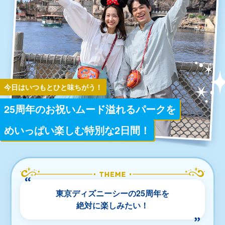
プラン一覧
よくあるご質問
今日はいつもとひと味ちがう！
Plan Finder
あなたにぴったりなプランを
25周年のお祝いムード溢れるパークを
見つけよう！
めいっぱい楽しむ特別な2日間！
\
/
予約サイトへ
東京ディズニーシーの25周年を
絶対に楽しみたい！
各体験の詳しい利用方法はこちら