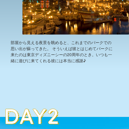
部屋から見える夜景を眺めると、これまでのパークでの
思い出が蘇ってきた。 そういえば彼とはじめてパークに
来たのは東京ディズニーシーの20周年のとき。いつも一
緒に遊びに来てくれる彼には本当に感謝♪
DAY2
DAY2