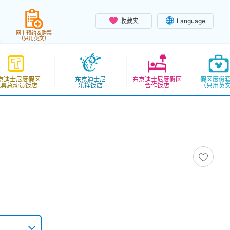
收藏夹
Language
网上预约＆购票
（只用英文）
京迪士尼度假区
东京迪士尼
东京迪士尼度假区
假区度假
玩具总动员饭店
乐祥饭店
合作饭店
（只用英