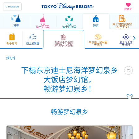
Language
收藏夹
东京
东京
网上预约＆购票
首页
饭店
迪士尼乐园
迪士尼海洋
（只用英文）
东京迪士尼乐园
迪士尼大使
东京迪士尼海洋
新手指南
迪士尼饭店
大饭店
大饭店
梦幻泉乡大饭店
梦幻馆
下榻东京迪士尼海洋梦幻泉乡
大饭店梦幻馆，
畅游梦幻泉乡！
畅游梦幻泉乡