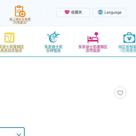
收藏夹
Language
网上预约＆购票
（只用英文）
京迪士尼度假区
东京迪士尼
东京迪士尼度假区
假区度假
玩具总动员饭店
乐祥饭店
合作饭店
（只用英