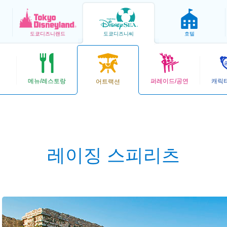
도쿄
디즈니랜드
도쿄
디즈니씨
호텔
메뉴/레스토랑
퍼레이드/공연
캐릭
어트랙션
레이징 스피리츠