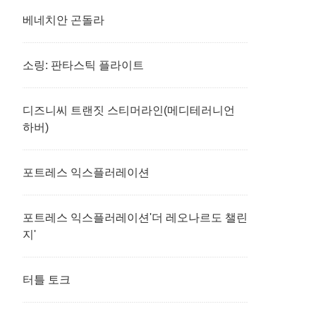
베네치안 곤돌라
소링: 판타스틱 플라이트
디즈니씨 트랜짓 스티머라인(메디테러니언
하버)
포트레스 익스플러레이션
포트레스 익스플러레이션'더 레오나르도 챌린
지'
터틀 토크