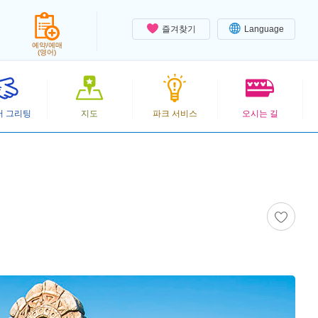
즐겨찾기
Language
예약/예매
(영어)
터 그리팅
지도
파크 서비스
오시는 길