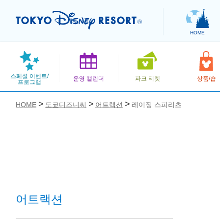
HOME
스페셜 이벤트/
운영 캘린더
파크 티켓
상품/숍
프로그램
HOME
도쿄디즈니씨
어트랙션
레이징 스피리츠
お気に入り
어트랙션