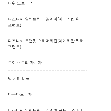
타워 오브 테러
디즈니씨 일렉트릭 레일웨이(아메리칸 워터
프런트)
디즈니씨 트랜짓 스티머라인(아메리칸 워터
프런트)
토이 스토리 마니아!
빅 시티 비클
아쿠아토피아
디즈니씨 일렉트릭 레일웨이(포트 디스커버