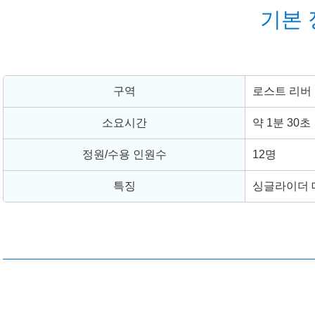
기본 
구역
로스트 리버
소요시간
약 1분 30초
정원/수용 인원수
12명
특징
싱글라이더 대