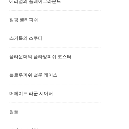
에리얼의 플레이그라운드
점핑 젤리피쉬
스커틀의 스쿠터
플라운더의 플라잉피쉬 코스터
블로우피쉬 벌룬 레이스
머메이드 라군 시어터
월풀