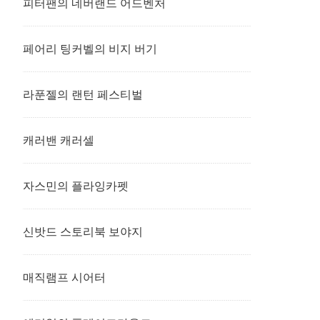
피터팬의 네버랜드 어드벤처
페어리 팅커벨의 비지 버기
라푼젤의 랜턴 페스티벌
캐러밴 캐러셀
자스민의 플라잉카펫
신밧드 스토리북 보야지
매직램프 시어터