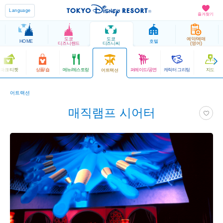
Language
즐겨찾기
도쿄
도쿄
예약/예매
HOME
호텔
디즈니랜드
디즈니씨
(영어)
파크 티켓
상품/숍
메뉴/레스토랑
퍼레이드/공연
캐릭터 그리팅
지도
어트랙션
어트랙션
매직램프 시어터