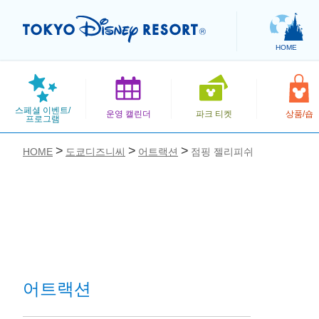
HOME
스페셜 이벤트/
운영 캘린더
파크 티켓
상품/숍
프로그램
HOME
도쿄디즈니씨
어트랙션
점핑 젤리피쉬
お気に入り
어트랙션