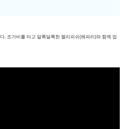
다. 조가비를 타고 알록달록한 젤리피쉬(해파리)와 함께 업