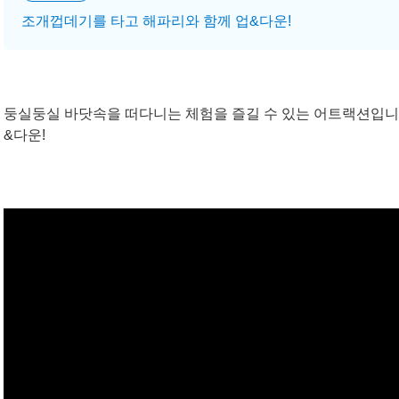
조개껍데기를 타고 해파리와 함께 업&다운!
둥실둥실 바닷속을 떠다니는 체험을 즐길 수 있는 어트랙션입니
&다운!