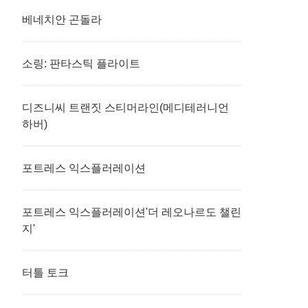
베네치안 곤돌라
소링: 판타스틱 플라이트
디즈니씨 트랜짓 스티머라인(메디테러니언
하버)
포트레스 익스플러레이션
포트레스 익스플러레이션'더 레오나르도 챌린
지'
터틀 토크