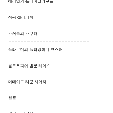
에리얼의 플레이그라운드
점핑 젤리피쉬
스커틀의 스쿠터
플라운더의 플라잉피쉬 코스터
블로우피쉬 벌룬 레이스
머메이드 라군 시어터
월풀