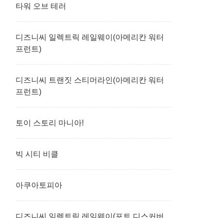
타워 오브 테러
디즈니씨 일렉트릭 레일웨이(아메리칸 워터
프런트)
디즈니씨 트랜짓 스티머라인(아메리칸 워터
프런트)
토이 스토리 마니아!
빅 시티 비클
아쿠아토피아
디즈니씨 일렉트릭 레일웨이(포트 디스커버