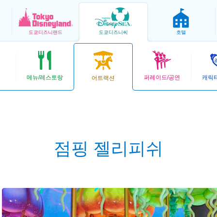
도쿄
디즈니랜드
도쿄
디즈니씨
호텔
메뉴/레스토랑
퍼레이드/공연
캐릭
어트랙션
점핑 젤리피쉬