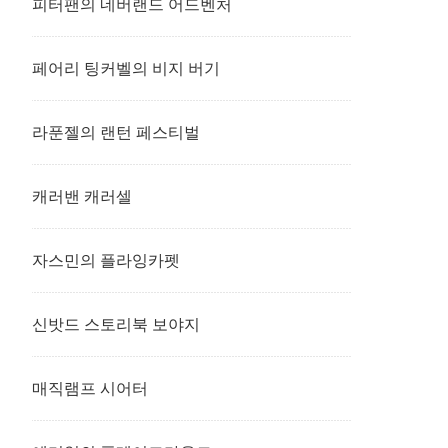
피터팬의 네버랜드 어드벤처
페어리 팅커벨의 비지 버기
라푼젤의 랜턴 페스티벌
캐러밴 캐러셀
자스민의 플라잉카펫
신밧드 스토리북 보야지
매직램프 시어터