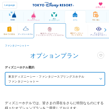
Language
お気に入り
東京
東京
HOME
ホテル
予約 / 購入
ディズニーランド
ディズニーシー
東京ディズニー
ディズニー
東京ディズニーシー・
初めての宿泊
ディズニーホテル
ランドホテル
アンバサダーホテル
ファンタジースプリングスホテル
ファンタジーシャトー
オプションプラン
ディズニーホテル選択:
東京ディズニーシー・ファンタジースプリングス
ホテル
ファンタジーシャトー
東京ディズニーシー・ファンタジースプリングス
ホテル
グランドシャトー
ディズニーホテルでは、皆さまの滞在をさらに特別なものにする
様々なオプションプランをご用意しております。
東京ディズニーシー・ファンタジースプリングス
ホテル